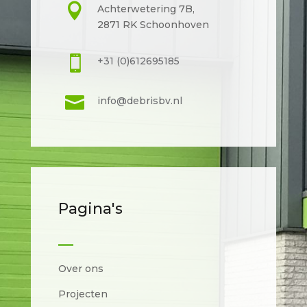

Achterwetering 7B,
2871 RK Schoonhoven

+31 (0)612695185

info@debrisbv.nl
Pagina's
Over ons
Projecten